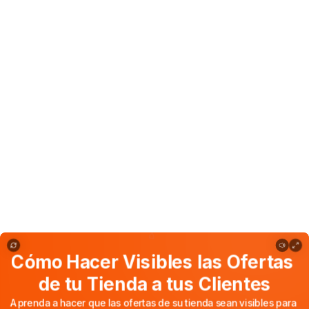
Cómo Hacer Visibles las Ofertas de tu Tienda a tus Clientes
Cómo
Hacer
Visibles
las
Ofertas
de
tu
Tienda
a
tus
Clientes
Aprenda
a
hacer
que
las
ofertas
de
su
tienda
sean
visibles
para